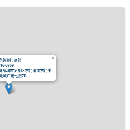
×
疗美容门诊部
16-6769
省深圳市罗湖区东门街道东门中
九龙城广场七层7D