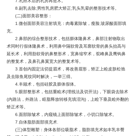
7.乳癌术后的乳房再造术。
8.副乳去除;男性乳房肥大矫正;乳头乳晕的整形技术等。
(二)面部美容整形：
1.微创面部美容注射填充：肉毒素除皱，瘦脸;玻尿酸面部填
充。
2.鼻部的综合整形技术，包括膨体隆鼻术，鼻部注射物取出
术同时行假体隆鼻术，利用鼻中隔软骨及耳廓软骨的鼻头抬高与
延长术，利用肋软骨的鼻整形术，宽鼻缩窄术，驼峰鼻及鹰钩鼻
的整复术，及鼻孔鼻翼宽大的整复术等。
3.首创内固定法切提眉术，将改善眉形，矫正上睑皮肤松弛
及去除鱼尾纹同时解决，一举三得。
4.丰颏术，包括硅胶及膨体假体。
5.眼部整形术，包括重睑术(埋线法及切开法)，下眼袋去除术
(内路法，外路法，眶脂释放转移充填泪沟)，上睑下垂及睑外翻的
矫正术等。
6.面部除皱术，内窥镜上面部除皱术，小切口除皱术。
7.自体脂肪面部填充术.
(三)体型雕塑：身体各部位吸脂术，脂肪填充术如丰乳丰臀