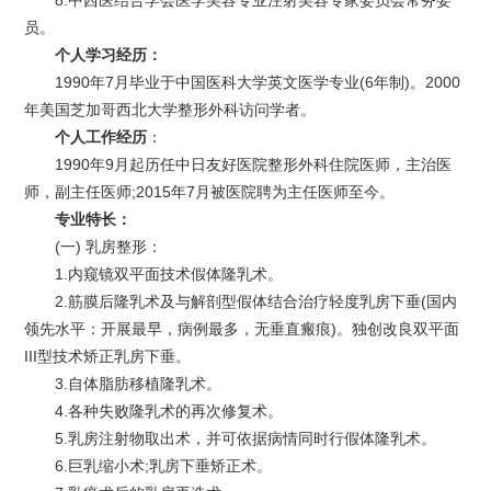
8.中西医结合学会医学美容专业注射美容专家委员会常务委
员。
个人学习经历：
1990年7月毕业于中国医科大学英文医学专业(6年制)。2000
年美国芝加哥西北大学整形外科访问学者。
个人工作经历
：
1990年9月起历任中日友好医院整形外科住院医师，主治医
师，副主任医师;2015年7月被医院聘为主任医师至今。
专业特长：
(一) 乳房整形：
1.内窥镜双平面技术假体隆乳术。
2.筋膜后隆乳术及与解剖型假体结合治疗轻度乳房下垂(国内
领先水平：开展最早，病例最多，无垂直瘢痕)。独创改良双平面
III型技术矫正乳房下垂。
3.自体脂肪移植隆乳术。
4.各种失败隆乳术的再次修复术。
5.乳房注射物取出术，并可依据病情同时行假体隆乳术。
6.巨乳缩小术;乳房下垂矫正术。