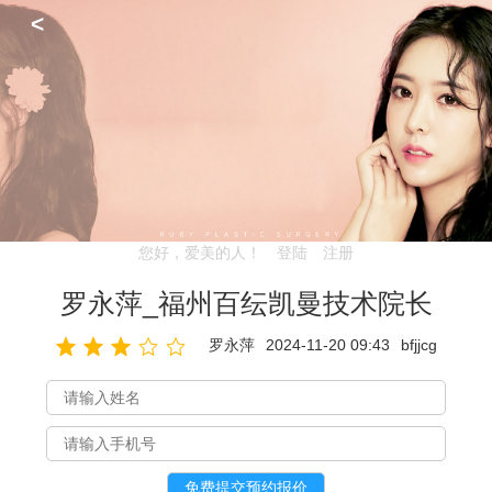
<
您好，爱美的人！
登陆
注册
罗永萍_福州百纭凯曼技术院长
罗永萍
2024-11-20 09:43
bfjjcg