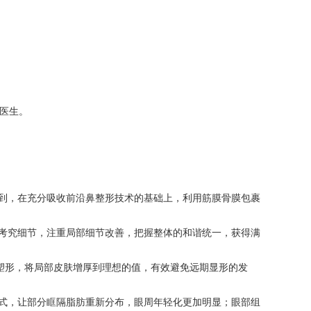
医生。
到，在充分吸收前沿鼻整形技术的基础上，利用筋膜骨膜包裹
考究细节，注重局部细节改善，把握整体的和谐统一，获得满
塑形，将局部皮肤增厚到理想的值，有效避免远期显形的发
式，让部分眶隔脂肪重新分布，眼周年轻化更加明显；眼部组