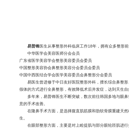
易普锋
医生从事整形外科临床工作18年，拥有众多整形
中华医学会美容医师分会会员
广东省医学美容学会整形美容委员会委员
中国整形美容协会鼻整形美容分会委员会委员
中国中西医结合学会医学美容委员会鼻整形分会委员
易医生曾进修于中日友好医院整形外科，擅长综合鼻整形
假体的方式进行全鼻整形，有效降低术后并发症，达到天生自
多年来，易普锋医生不断突破，数次前往韩国多地与眼鼻
意的手术改善。
在隆鼻手术方面，是选择腹直肌筋膜和肋软骨膜重建天然
生。
在眼部整形方面，主要是对上睑提肌与部分眼轮匝肌进行