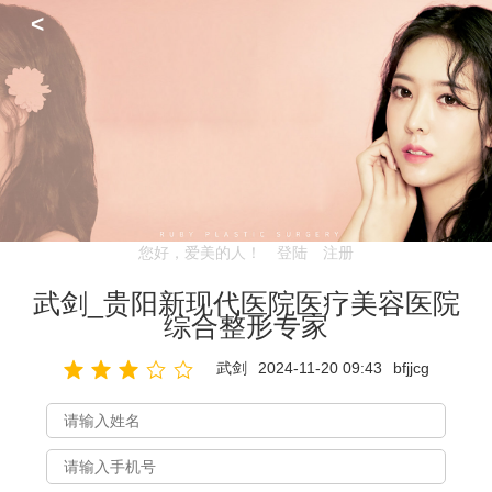
<
您好，爱美的人！
登陆
注册
武剑_贵阳新现代医院医疗美容医院
综合整形专家
武剑
2024-11-20 09:43
bfjjcg